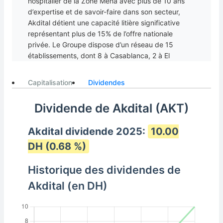
hospitalier de la Zone Mena avec plus de 10 ans
d’expertise et de savoir-faire dans son secteur,
Akdital détient une capacité litière significative
représentant plus de 15% de l’offre nationale
privée. Le Groupe dispose d’un réseau de 15
établissements, dont 8 à Casablanca, 2 à El
Jadida, 2 à Agadir, 2 à Tanger et 1 à Safi qui
offrent à leurs patients et aux médecins qui y
Capitalisation
Dividendes
exercent, l’intégralité des disciplines médicales.
Dividende de Akdital (AKT)
Akdital dividende 2025:
10.00
DH (0.68 %)
Historique des dividendes de
Akdital (en DH)