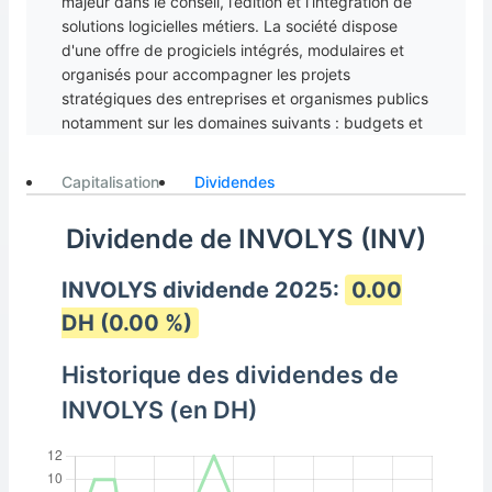
majeur dans le conseil, l’édition et l’intégration de
solutions logicielles métiers. La société dispose
d'une offre de progiciels intégrés, modulaires et
organisés pour accompagner les projets
stratégiques des entreprises et organismes publics
notamment sur les domaines suivants : budgets et
dépenses, patrimoine foncier, immobilier et
mobilier, RH et paie... etc. Dirigée par M.
Capitalisation
Dividendes
Mountasser FASSI-FIHRI, ses produits sont
implantés à travers plusieurs milliers de licences
Dividende de INVOLYS (INV)
dans divers pays d'Europe, Afrique et Russie.
Involys a décroché plusieurs marchés au Gabon et
INVOLYS dividende 2025:
0.00
a décidé d'y implanter une filiale, la première en
région subsaharienne et la deuxième à l’échelle
DH (0.00 %)
continentale après la Tunisie.
Historique des dividendes de
INVOLYS (en DH)