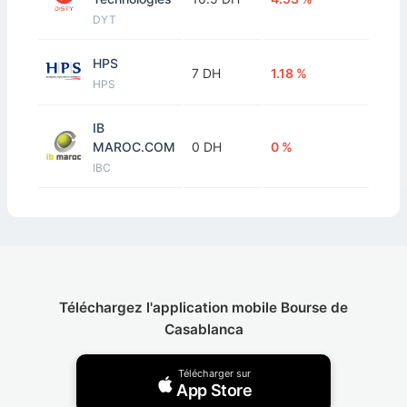
DYT
HPS
7 DH
1.18 %
HPS
IB
MAROC.COM
0 DH
0 %
IBC
M2M GROUP
0 DH
0 %
M2M
MICRODATA
40 DH
4.17 %
MIC
Téléchargez l'application mobile Bourse de
Casablanca
S.M
MONETIQUE
0 DH
0 %
Télécharger sur
S2M
App Store