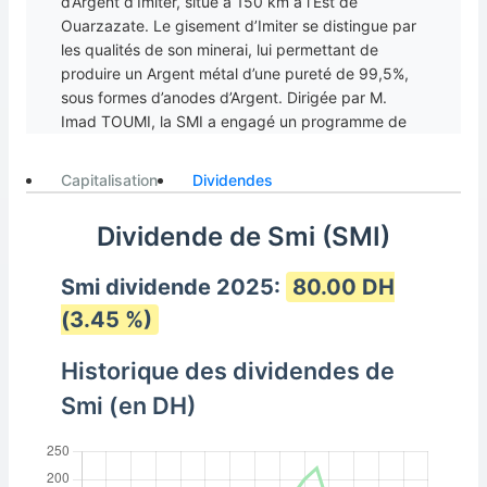
d’Argent d’Imiter, situé à 150 km à l’Est de
Ouarzazate. Le gisement d’Imiter se distingue par
les qualités de son minerai, lui permettant de
produire un Argent métal d’une pureté de 99,5%,
sous formes d’anodes d’Argent. Dirigée par M.
Imad TOUMI, la SMI a engagé un programme de
recherche continu, qui lui assure de renouveler ses
réserves et de pérenniser ses activités dans la
Capitalisation
Dividendes
Mine d’Imiter. Ces dernières années, la SMI a
accéléré son programme d’exploration de
Dividende de Smi (SMI)
nouveaux gîtes et gisements indépendants, tout en
intégrant des outils technologiques pertinents dans
Smi dividende 2025:
80.00 DH
le traitement de données géologiques et de
planification minière. Parallèlement, elle a procédé
(3.45 %)
à plusieurs extensions d’usines lui permettant
d’augmenter ses capacités de traitement. En 2019,
Historique des dividendes de
la SMI a achevé la construction d’une nouvelle
Smi (en DH)
usine de traitement qui permet de valoriser les
stocks miniers de la digue et d’augmenter sa
production annuelle d’Argent.