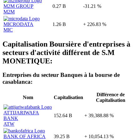
M2M GROUP
0.27 B
-31.21 %
M2M
MICRODATA
1.26 B
+ 226.83 %
MIC
Capitalisation Boursière d'entreprises à
secteurs d'activité différent de S.M
MONETIQUE:
Entreprises du secteur
Banques
à la bourse de
casablanca:
Différence de
Nom
Capitalisation
Capitalisation
ATTIJARIWAFA
152.64 B
+ 39,388.88 %
BANK
ATW
BANK OF AFRICA
39.25 B
+ 10,054.13 %