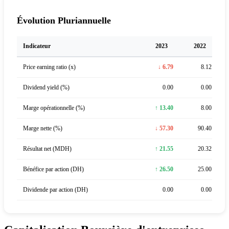
Évolution Pluriannuelle
Indicateur
2023
2022
Price earning ratio (x)
↓ 6.79
8.12
Dividend yield (%)
0.00
0.00
Marge opérationnelle (%)
↑ 13.40
8.00
Marge nette (%)
↓ 57.30
90.40
Résultat net (MDH)
↑ 21.55
20.32
Bénéfice par action (DH)
↑ 26.50
25.00
Dividende par action (DH)
0.00
0.00