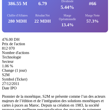
Dividende
386.55 M
6.79
#66
5.44%
Chiffre d'Affaires
Résultat Net
Marge
Marge Nette
Opérationnelle
280 MDH
22 MDH
57.3%
13.4%
476.00 DH
Prix de l'action
812 070
Nombre d'actions
Technologie
Secteur
1.06 %
Change (1 jour)
S2M
Symbol (Ticker)
27/12/2011
Date IPO
Pionnier de la monétique, S2M se présente comme l’un des acteurs
majeurs de l’édition et de l’intégration des solutions monétiques et
cartes à puces au Maroc. Depuis sa création en 1983, la société
propose une meilleure personnalisation des moyens de paiement.