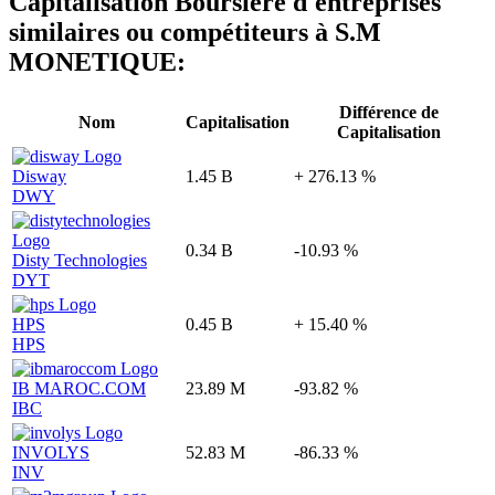
Capitalisation Boursière d'entreprises
similaires ou compétiteurs à S.M
MONETIQUE:
Différence de
Nom
Capitalisation
Capitalisation
Disway
1.45 B
+ 276.13 %
DWY
0.34 B
-10.93 %
Disty Technologies
DYT
HPS
0.45 B
+ 15.40 %
HPS
IB MAROC.COM
23.89 M
-93.82 %
IBC
INVOLYS
52.83 M
-86.33 %
INV