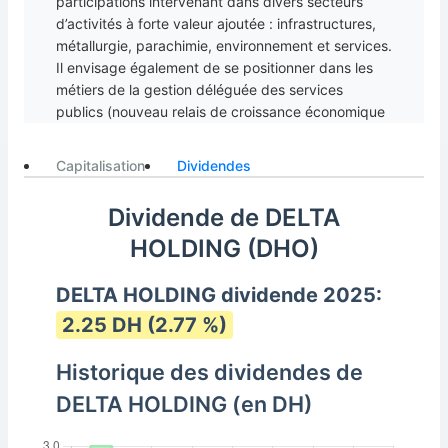
participations intervenant dans divers secteurs
d’activités à forte valeur ajoutée : infrastructures,
métallurgie, parachimie, environnement et services.
Il envisage également de se positionner dans les
métiers de la gestion déléguée des services
publics (nouveau relais de croissance économique
et sociale) au Maroc et en Afrique. Par ailleurs,
Delta Holding a acquis en 2011 une plateforme
Capitalisation
Dividendes
industrielle de 6 ha en Bourgogne pour le
développement des activités de la filiale française
Dividende de DELTA
ISOSIGN. Le Groupe, présidé par M. Fouad FAHIM,
HOLDING (DHO)
a doté ses filiales d'une autonomie de gestion, en
se réservant le rôle de suivi par le biais de
contrats-programmes, de reportings mensuels et
DELTA HOLDING dividende 2025:
d'audit. En 2013, Delta Holding a élargi son offre,
2.25 DH (2.77 %)
afin de devenir un acteur majeur dans la chaîne de
valeur liée aux énergies renouvelables et
Historique des dividendes de
principalement l’énergie solaire dans le Royaume.
DELTA HOLDING (en DH)