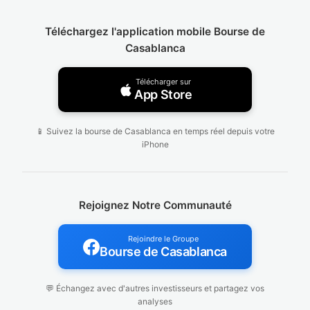
JET
Téléchargez l'application mobile Bourse de
Sonasid
39 DH
1.63 %
Casablanca
SID
Télécharger sur
TGCC S.A
App Store
11.5 DH
1.11 %
TGC
📱 Suivez la bourse de Casablanca en temps réel depuis votre
SGTM
0 DH
0 %
iPhone
GTM
Rejoignez Notre Communauté
Rejoindre le Groupe
Bourse de Casablanca
💬 Échangez avec d'autres investisseurs et partagez vos
analyses