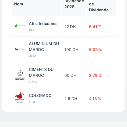
Dividende
Nom
de
2025
Dividende
Afric Industries
22 DH
6.41 %
AFI
ALUMINIUM DU
MAROC
100 DH
5.09 %
ALM
CIMENTS DU
MAROC
60 DH
2.79 %
CMA
COLORADO
2.6 DH
4.13 %
COL
JET
CONTRACTORS
15 DH
0.7 %