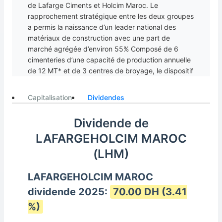
de Lafarge Ciments et Holcim Maroc. Le
rapprochement stratégique entre les deux groupes
a permis la naissance d’un leader national des
matériaux de construction avec une part de
marché agrégée d’environ 55% Composé de 6
cimenteries d’une capacité de production annuelle
de 12 MT* et de 3 centres de broyage, le dispositif
de LafargeHolcim Maroc couvre toutes les régions
du Royaume et permet la production d’une large
Capitalisation
Dividendes
gamme de produits à forte valeur ajoutée.
LafargeHolcim Maroc exploite également 2
Dividende de
carrières de granulats et une 3ème à travers une
LAFARGEHOLCIM MAROC
JV. La nouvelle cimenterie dans la région d’Agadir-
Souss, prévue pour fin 2021, devrait accroitre la
(LHM)
capacité de production de 1,6 MT. Dirigé par M.
George MICHOS, LafargeHolcim Maroc dispose
LAFARGEHOLCIM MAROC
d'un large réseau de distribution regroupé sous le
dividende 2025:
70.00 DH (3.41
nom Binastore avec plus de 300 points de ventes.
%)