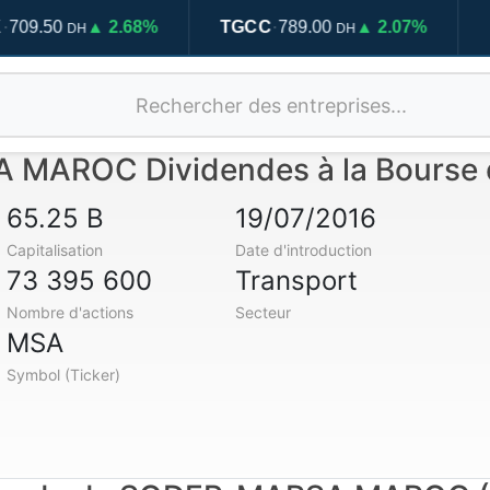
·
50
▲ 2.68%
TGCC
789.00
▲ 2.07%
HOLC
DH
DH
MAROC Dividendes à la Bourse 
65.25 B
19/07/2016
Capitalisation
Date d'introduction
73 395 600
Transport
Nombre d'actions
Secteur
MSA
Symbol (Ticker)