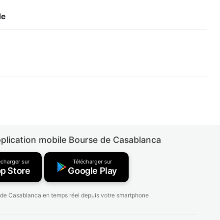
de
pplication mobile Bourse de Casablanca
écharger sur
Télécharger sur
p Store
Google Play
 de Casablanca en temps réel depuis votre smartphone