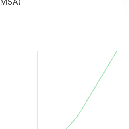
(MSA)
la ville de Tan Tan. Marsa Maroc est dirigée par M.
Mohammed Abdeljalil.