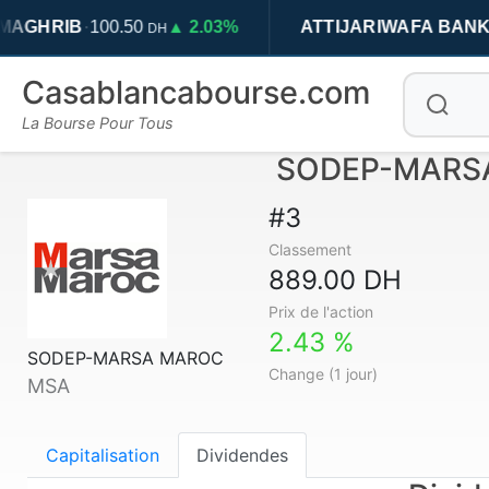
·
·
HRIB
100.50
▲ 2.03%
ATTIJARIWAFA BANK
709.
DH
Casablancabourse.com
La Bourse Pour Tous
SODEP-MARSA 
#3
Classement
889.00 DH
Prix de l'action
2.43 %
SODEP-MARSA MAROC
Change (1 jour)
MSA
Capitalisation
Dividendes