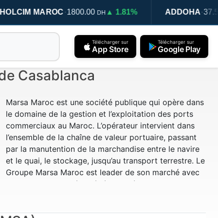
·
·
IM MAROC
1800.00
▲ 1.81%
ADDOHA
37.59
▲
DH
DH
Télécharger sur
Télécharger sur
App Store
Google Play
de Casablanca
Marsa Maroc est une société publique qui opère dans
le domaine de la gestion et l’exploitation des ports
commerciaux au Maroc. L’opérateur intervient dans
l’ensemble de la chaîne de valeur portuaire, passant
par la manutention de la marchandise entre le navire
et le quai, le stockage, jusqu’au transport terrestre. Le
Groupe Marsa Maroc est leader de son marché avec
une part de marché agrégée de près de 45% et une
présence dans l’ensemble des ports commerciaux
marocains (près de 10 ports) à l’exception de celui de