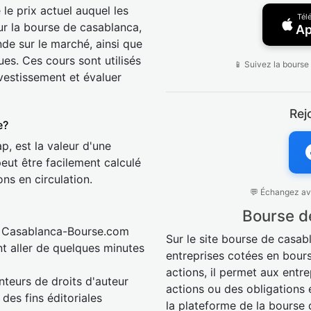
le prix actuel auquel les
Tél
r la bourse de casablanca,
Ap
nde sur le marché, ainsi que
ues. Ces cours sont utilisés
📱 Suivez la bourse
nvestissement et évaluer
Rej
e?
p, est la valeur d'une
peut être facilement calculé
ons en circulation.
💬 Échangez ave
Bourse d
à Casablanca-Bourse.com
Sur le site bourse de casab
nt aller de quelques minutes
entreprises cotées en bour
actions, il permet aux ent
nteurs de droits d'auteur
actions ou des obligations e
des fins éditoriales
la plateforme de la bourse