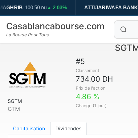
·
·
IB
100.50
▲ 2.03%
ATTIJARIWAFA BANK
709.5
DH
Casablancabourse.com
La Bourse Pour Tous
SGTM 
#5
Classement
734.00 DH
Prix de l'action
4.86 %
SGTM
Change (1 jour)
GTM
Capitalisation
Dividendes