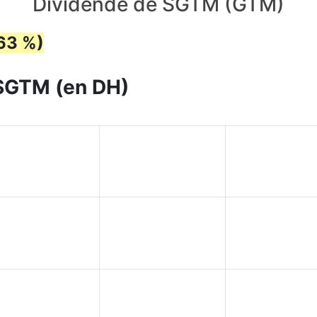
Dividende de SGTM (GTM)
.63 %)
 SGTM (en DH)