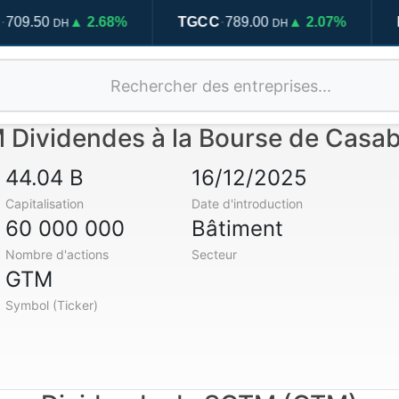
·
0
▲ 2.68%
TGCC
789.00
▲ 2.07%
HOLCI
DH
DH
Dividendes à la Bourse de Casa
44.04 B
16/12/2025
Capitalisation
Date d'introduction
60 000 000
Bâtiment
Nombre d'actions
Secteur
GTM
Symbol (Ticker)