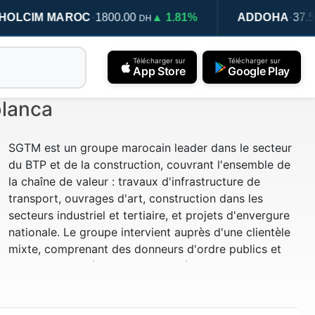
·
·
M MAROC
1800.00
▲ 1.81%
ADDOHA
37.59
▲ 
DH
DH
Télécharger sur
Télécharger sur
App Store
Google Play
blanca
SGTM est un groupe marocain leader dans le secteur
du BTP et de la construction, couvrant l'ensemble de
la chaîne de valeur : travaux d'infrastructure de
transport, ouvrages d'art, construction dans les
secteurs industriel et tertiaire, et projets d'envergure
nationale. Le groupe intervient auprès d'une clientèle
mixte, comprenant des donneurs d'ordre publics et
des clients privés, et s'est imposé comme un acteur
majeur du développement des infrastructures au
Maroc.